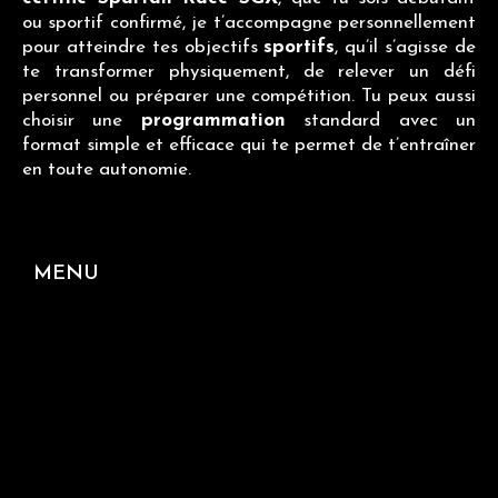
ou sportif confirmé, je t’accompagne personnellement
pour atteindre tes objectifs
sportifs
, qu’il s’agisse de
te transformer physiquement, de relever un défi
personnel ou préparer une compétition. Tu peux aussi
choisir une
programmation
standard avec un
format simple et efficace qui te permet de t’entraîner
en toute autonomie.
MENU
ACC
VOT
COA
ME
OFF
TÉM