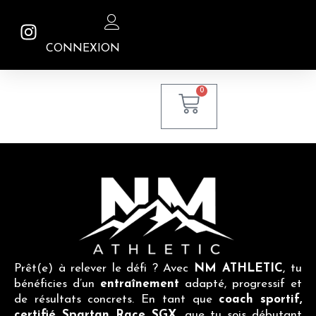
CONNEXION
0
Prêt(e) à relever le défi ? Avec
NM ATHLETIC
, tu
bénéficies d’un
entraînement
adapté, progressif et
de résultats concrets. En tant que
coach
sportif,
certifié Spartan Race SGX
, que tu sois débutant