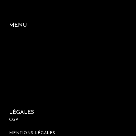
MENU
ACC
VOT
COA
ME
OFF
TÉM
FA
LÉGALES
CGV
MENTIONS LÉGALES