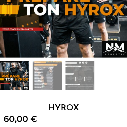
HYROX
60,00
€